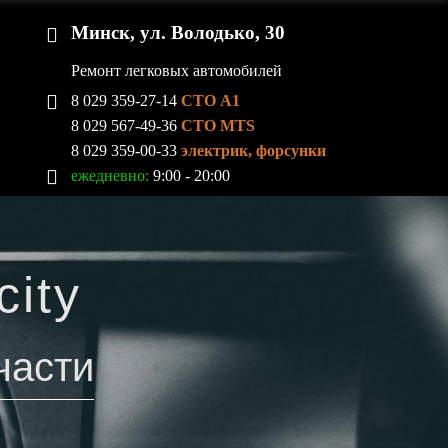
Минск, ул. Володько, 30
Ремонт легковых автомобилей
8 029 359-27-14
СТО A1
8 029 567-49-36
СТО MTS
8 029 359-00-33
электрик, форсунки
ежедневно:
9:00 - 20:00
ity
части