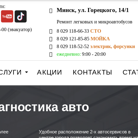
ти:
Минск, ул. Горецкого, 14/1
Ремонт легковых и микроавтобусов
-00 (эвакуатор)
8 029 118-66-33
СТО
8 029 121-85-85
МОЙКА
8 029 118-52-52
электрик, форсунки
ежедневно:
9:00 - 20:00
СЛУГИ
АКЦИИ
КОНТАКТЫ
СТА
гностика авто
олее
Удобное расположение 2-х автосервисов в
центре города позволяет сэкономить время н