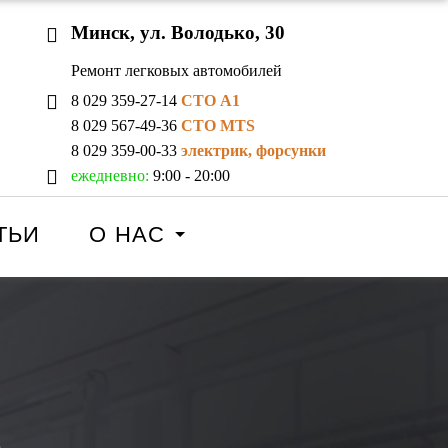
Минск, ул. Володько, 30
Ремонт легковых автомобилей
8 029 359-27-14
СТО A1
8 029 567-49-36
СТО MTS
8 029 359-00-33
электрик, форсунки
ежедневно:
9:00 - 20:00
ТЬИ
О НАС
а