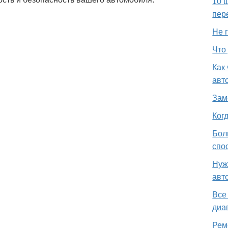
10 
пер
Не г
Что
Как
авт
Зам
Ког
Бол
спо
Нуж
авт
Все
диа
Рем