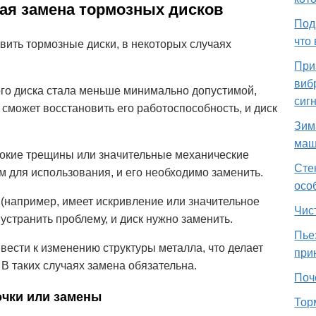
ная замена тормозных дисков
Под
что
овить тормозные диски, в некоторых случаях
При
виб
го диска стала меньше минимально допустимой,
сиг
 сможет восстановить его работоспособность, и диск
Зим
маш
бокие трещины или значительные механические
Сте
 для использования, и его необходимо заменить.
осо
(например, имеет искривление или значительное
Чис
устранить проблему, и диск нужно заменить.
Пье
ести к изменению структуры металла, что делает
при
В таких случаях замена обязательна.
Поч
очки или замены
Тор