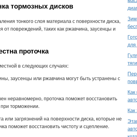
мас
очка тормозных дисков
диа
Зим
аления тонкого слоя материала с поверхности диска,
бес
я от повреждений, таких как ржавчина, заусенцы и
Гот
для
естна проточка
Гул
тяг
естной в следующих случаях:
Пер
ны, заусенцы или ржавчина могут быть устранены с
пов
Как
ен неравномерно, проточка поможет восстановить
авт
 при торможении.
Как
та или загрязнений на поверхности диска, которые не
Эта
очка поможет восстановить чистоту и сцепление.
авт
кот