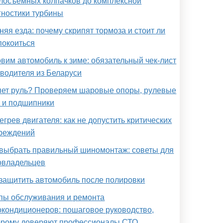
лосъёмных колпачков до комплексной
гностики турбины
няя езда: почему скрипят тормоза и стоит ли
покоиться
овим автомобиль к зиме: обязательный чек-лист
 водителя из Беларуси
яет руль? Проверяем шаровые опоры, рулевые
и и подшипники
егрев двигателя: как не допустить критических
реждений
 выбрать правильный шиномонтаж: советы для
овладельцев
 защитить автомобиль после полировки
пы обслуживания и ремонта
окондиционеров: пошаговое руководство,
орому доверяют профессионалы СТО