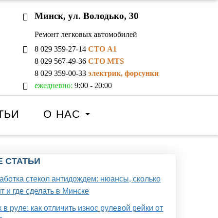
Минск, ул. Володько, 30
Ремонт легковых автомобилей
8 029 359-27-14
СТО A1
8 029 567-49-36
СТО MTS
8 029 359-00-33
электрик, форсунки
ежедневно:
9:00 - 20:00
ТЬИ
О НАС
Е СТАТЬИ
аботка стекол антидождем: нюансы, сколько
т и где сделать в Минске
 в руле: как отличить износ рулевой рейки от