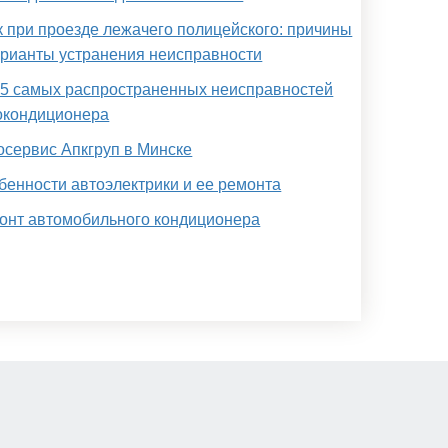
к при проезде лежачего полицейского: причины
арианты устранения неисправности
 5 самых распространенных неисправностей
окондиционера
осервис Апкгруп в Минске
бенности автоэлектрики и ее ремонта
онт автомобильного кондиционера