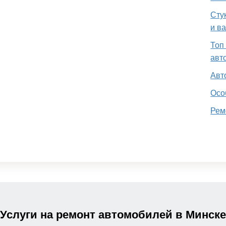
Сту
и в
Топ
авт
Авт
Осо
Рем
Услуги на ремонт автомобилей в Минске