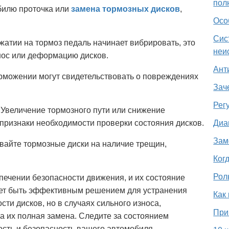
пол
билю проточка или
замена тормозных дисков
,
Осо
Сис
атии на тормоз педаль начинает вибрировать, это
неи
нос или деформацию дисков.
Ант
орможении могут свидетельствовать о повреждениях
Зач
Рег
Увеличение тормозного пути или снижение
 признаки необходимости проверки состояния дисков.
Диа
Зам
вайте тормозные диски на наличие трещин,
Ког
Рол
печении безопасности движения, и их состояние
ожет быть эффективным решением для устранения
Как
ти дисков, но в случаях сильного износа,
При
 их полная замена. Следите за состоянием
ость и безопасность вашего автомобиля.