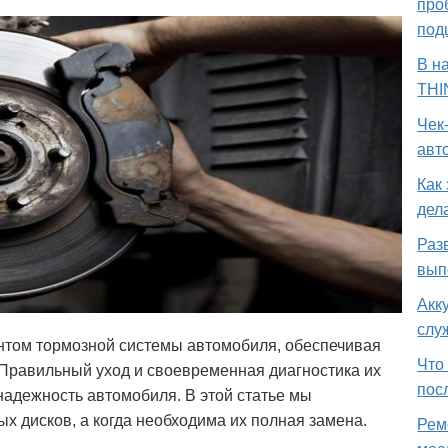
про
под
В н
THI
Чек
авт
Как
дел
Раз
вып
Акк
слу
том тормозной системы автомобиля, обеспечивая
Что
Правильный уход и своевременная диагностика
их
пос
адежность автомобиля. В этой статье мы
ых дисков, а когда необходима их полная замена.
Рем