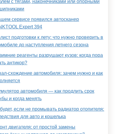
блем с тягами, наконечниками или опорными
шипниками
ашем сервисе появился автосканер
NKTOOL Expert 394
-лист подготовки к лету: что нужно проверить в
омобиле до наступления летнего сезона
 зимние реагенты разрушают кузов: когда пора
ать антикор?
вал-схождение автомобиля: зачем нужно и как
олняется
умулятор автомобиля — как продлить срок
жбы и когда менять
 будет, если не промывать радиатор отопителя:
ледствия для авто и кошелька
онт двигателя: от простой замены