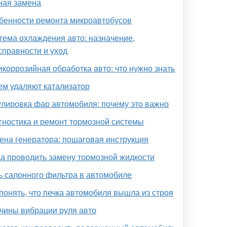
ная замена
бенности ремонта микроавтобусов
тема охлаждения авто: назначение,
справности и уход
икоррозийная обработка авто: что нужно знать
ем удаляют катализатор
улировка фар автомобиля: почему это важно
гностика и ремонт тормозной системы
ена генератора: пошаговая инструкция
да проводить замену тормозной жидкости
ь салонного фильтра в автомобиле
 понять, что печка автомобиля вышла из строя
чины вибрации руля авто