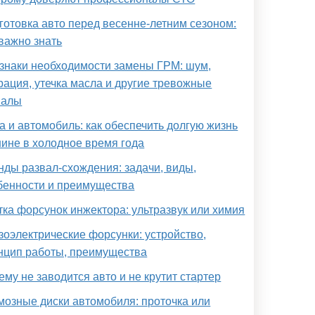
готовка авто перед весенне-летним сезоном:
 важно знать
знаки необходимости замены ГРМ: шум,
рация, утечка масла и другие тревожные
налы
а и автомобиль: как обеспечить долгую жизнь
ине в холодное время года
нды развал-схождения: задачи, виды,
бенности и преимущества
тка форсунок инжектора: ультразвук или химия
зоэлектрические форсунки: устройство,
нцип работы, преимущества
ему не заводится авто и не крутит стартер
мозные диски автомобиля: проточка или