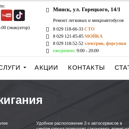
ти:
Минск, ул. Горецкого, 14/1
Ремонт легковых и микроавтобусов
-00 (эвакуатор)
8 029 118-66-33
СТО
8 029 121-85-85
МОЙКА
8 029 118-52-52
электрик, форсунки
ежедневно:
9:00 - 20:00
СЛУГИ
АКЦИИ
КОНТАКТЫ
СТА
жигания
олее
Удобное расположение 2-х автосервисов в
центре города позволяет сэкономить время н