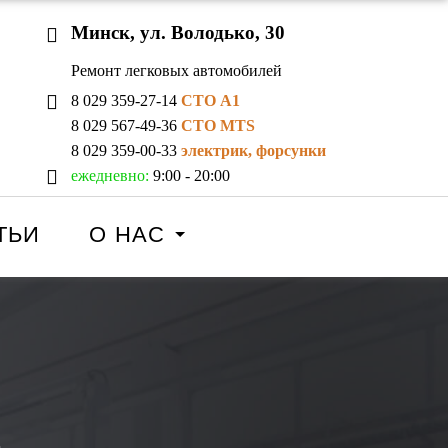
Минск, ул. Володько, 30
Ремонт легковых автомобилей
8 029 359-27-14
СТО A1
8 029 567-49-36
СТО MTS
8 029 359-00-33
электрик, форсунки
ежедневно:
9:00 - 20:00
ТЬИ
О НАС
а