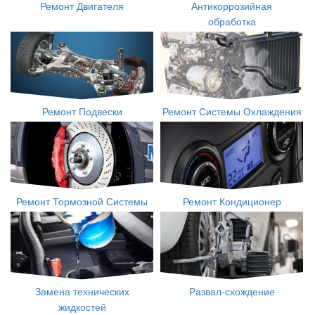
Ремонт Двигателя
Антикоррозийная
обработка
Ремонт Подвески
Ремонт Системы Охлаждения
Ремонт Тормозной Системы
Ремонт Кондиционер
Замена технических
Развал-схождение
жидкостей