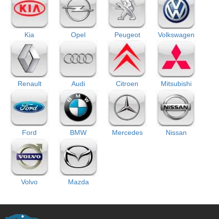
Kia
Opel
Peugeot
Volkswagen
Renault
Audi
Citroen
Mitsubishi
Ford
BMW
Mercedes
Nissan
Volvo
Mazda