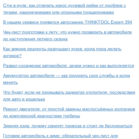
Стук в руле: как отличить износ рулевой рейки от проблем с
тягами, наконечниками или опорными подшипниками
В нашем сервисе появился автосканер THINKTOOL Expert 394
Чек-лист подготовки к лету: что нужно проверить в автомобиле
до наступления летнего сезона
Как зимние реагенты разрушают кузов: когда пора делать
антикор?
Развал-схождение автомобиля: зачем нужно и как выполняется
Аккумулятор автомобиля — как продлить срок службы и когда
менять
Что будет, если не промывать радиатор отопителя: последствия
для авто и кошелька
Ремонт двигателя: от простой замены маслосъёмных колпачков
до комплексной диагностики турбины
Зимняя езда: почему скрипят тормоза и стоит ли беспокоиться
Готовим автомобиль к зиме: обязательный чек-лист для