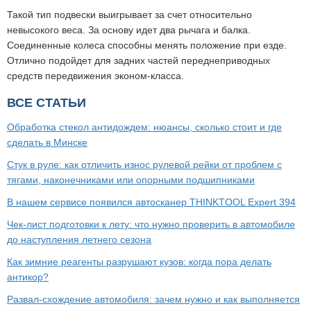
Такой тип подвески выигрывает за счет относительно
невысокого веса. За основу идет два рычага и балка.
Соединенные колеса способны менять положение при езде.
Отлично подойдет для задних частей переднеприводных
средств передвижения эконом-класса.
ВСЕ СТАТЬИ
Обработка стекол антидождем: нюансы, сколько стоит и где
сделать в Минске
Стук в руле: как отличить износ рулевой рейки от проблем с
тягами, наконечниками или опорными подшипниками
В нашем сервисе появился автосканер THINKTOOL Expert 394
Чек-лист подготовки к лету: что нужно проверить в автомобиле
до наступления летнего сезона
Как зимние реагенты разрушают кузов: когда пора делать
антикор?
Развал-схождение автомобиля: зачем нужно и как выполняется