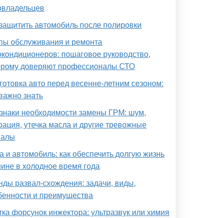
овладельцев
 защитить автомобиль после полировки
пы обслуживания и ремонта
окондиционеров: пошаговое руководство,
орому доверяют профессионалы СТО
готовка авто перед весенне-летним сезоном:
 важно знать
знаки необходимости замены ГРМ: шум,
рация, утечка масла и другие тревожные
налы
а и автомобиль: как обеспечить долгую жизнь
ине в холодное время года
нды развал-схождения: задачи, виды,
бенности и преимущества
тка форсунок инжектора: ультразвук или химия