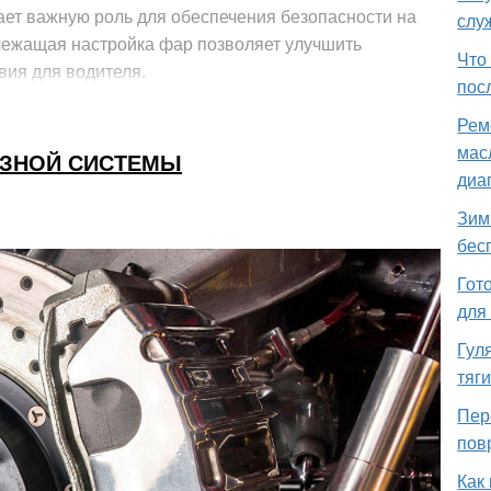
ет важную роль для обеспечения безопасности на
слу
длежащая настройка фар позволяет улучшить
Что
вия для водителя.
пос
Рем
мас
ОЗНОЙ СИСТЕМЫ
диа
Зим
бес
Гот
для
Гул
тяг
Пер
пов
Как