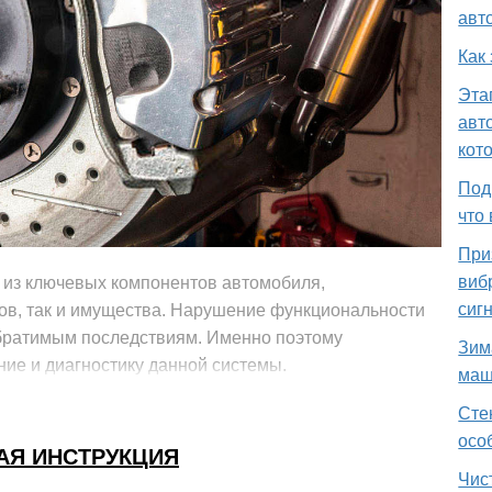
авт
Как
Эта
авт
кот
Под
что
При
виб
 из ключевых компонентов автомобиля,
сиг
ров, так и имущества. Нарушение функциональности
обратимым последствиям. Именно поэтому
Зим
ие и диагностику данной системы.
маш
Сте
осо
АЯ ИНСТРУКЦИЯ
Чис