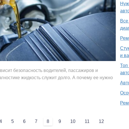
Нуж
авт
Все
диа
Рем
Сту
и в
Топ
ависит безопасность водителей, пассажиров и
авт
гностике жидкость служит долго. А почему ее нужно
Авт
Осо
Рем
4
5
6
7
8
9
10
11
12