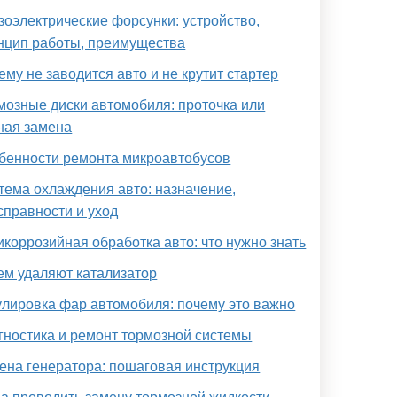
зоэлектрические форсунки: устройство,
нцип работы, преимущества
ему не заводится авто и не крутит стартер
мозные диски автомобиля: проточка или
ная замена
бенности ремонта микроавтобусов
тема охлаждения авто: назначение,
справности и уход
икоррозийная обработка авто: что нужно знать
ем удаляют катализатор
улировка фар автомобиля: почему это важно
гностика и ремонт тормозной системы
ена генератора: пошаговая инструкция