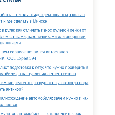
Е СТАТЬИ
аботка стекол антидождем: нюансы, сколько
т и где сделать в Минске
 в руле: как отличить износ рулевой рейки от
блем с тягами, наконечниками или опорными
шипниками
ашем сервисе появился автосканер
NKTOOL Expert 394
-лист подготовки к лету: что нужно проверить в
омобиле до наступления летнего сезона
 зимние реагенты разрушают кузов: когда пора
ать антикор?
вал-схождение автомобиля: зачем нужно и как
олняется
умулятор автомобиля — как продлить срок