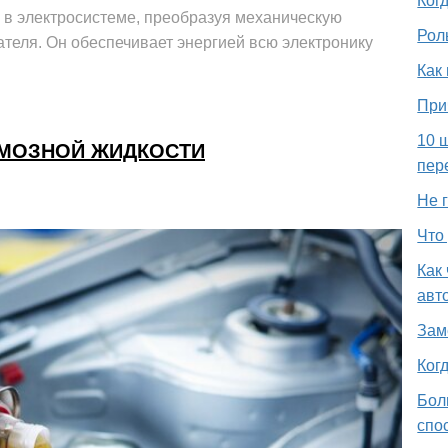
Ког
 в электросистеме, преобразуя механическую
Рол
теля. Он обеспечивает энергией всю электронику
Как
При
10 
РМОЗНОЙ ЖИДКОСТИ
пер
Не г
Что
Как
авт
Зам
Ког
Бол
спо