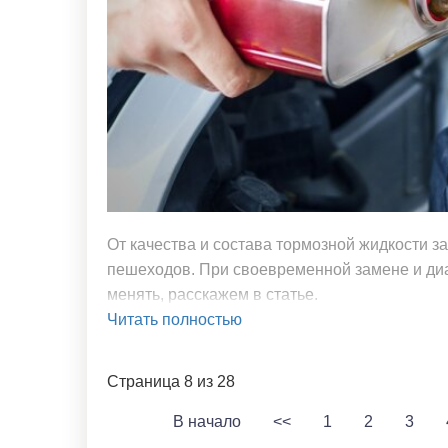
От качества и состава тормозной жидкости з
пешеходов. При своевременной замене и диа
менять, расскажем в статье.
Читать полностью
Страница 8 из 28
В начало
<<
1
2
3