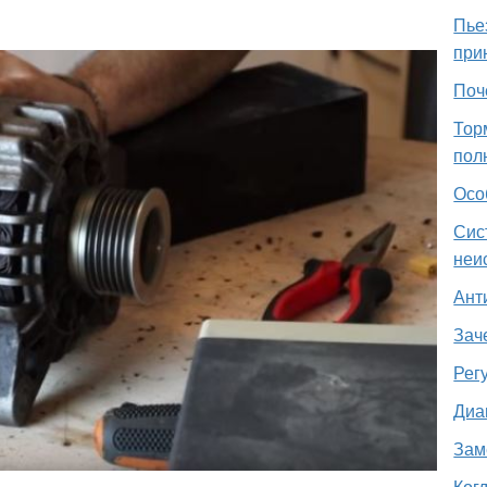
Пье
при
Поч
Тор
пол
Осо
Сис
неи
Ант
Зач
Рег
Диа
Зам