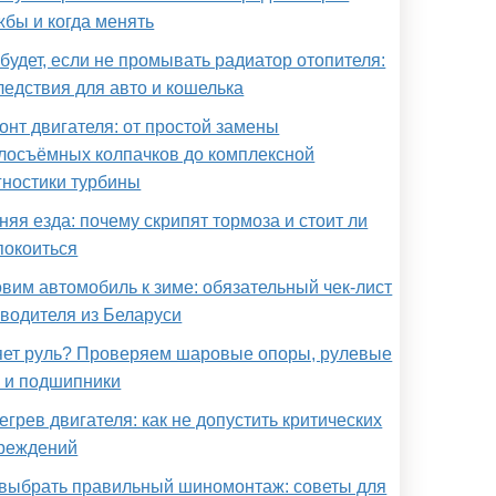
жбы и когда менять
 будет, если не промывать радиатор отопителя:
ледствия для авто и кошелька
онт двигателя: от простой замены
лосъёмных колпачков до комплексной
гностики турбины
няя езда: почему скрипят тормоза и стоит ли
покоиться
овим автомобиль к зиме: обязательный чек-лист
 водителя из Беларуси
яет руль? Проверяем шаровые опоры, рулевые
и и подшипники
егрев двигателя: как не допустить критических
реждений
 выбрать правильный шиномонтаж: советы для