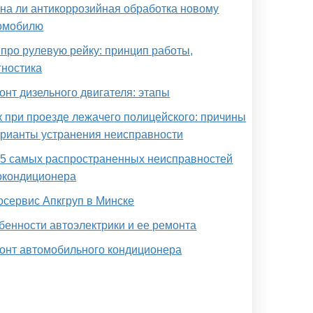
на ли антикоррозийная обработка новому
омобилю
 про рулевую рейку: принцип работы,
гностика
онт дизельного двигателя: этапы
к при проезде лежачего полицейского: причины
арианты устранения неисправности
 5 самых распространенных неисправностей
окондиционера
осервис Апкгруп в Минске
бенности автоэлектрики и ее ремонта
онт автомобильного кондиционера