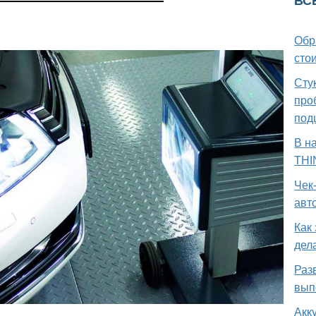
ВС
Обр
стои
Стук
про
под
В н
THI
Чек
авт
Как
дел
Раз
вып
Акк