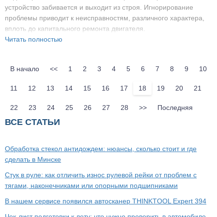
устройство забивается и выходит из строя. Игнорирование
проблемы приводит к неисправностям, различного характера,
вплоть до капитального ремонта двигателя.
Читать полностью
В начало
<<
1
2
3
4
5
6
7
8
9
10
11
12
13
14
15
16
17
18
19
20
21
22
23
24
25
26
27
28
>>
Последняя
ВСЕ СТАТЬИ
Обработка стекол антидождем: нюансы, сколько стоит и где
сделать в Минске
Стук в руле: как отличить износ рулевой рейки от проблем с
тягами, наконечниками или опорными подшипниками
В нашем сервисе появился автосканер THINKTOOL Expert 394
Чек-лист подготовки к лету: что нужно проверить в автомобиле