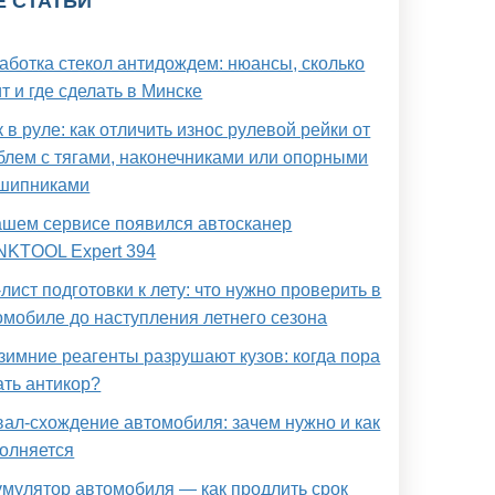
Е СТАТЬИ
аботка стекол антидождем: нюансы, сколько
т и где сделать в Минске
 в руле: как отличить износ рулевой рейки от
блем с тягами, наконечниками или опорными
шипниками
ашем сервисе появился автосканер
NKTOOL Expert 394
-лист подготовки к лету: что нужно проверить в
омобиле до наступления летнего сезона
 зимние реагенты разрушают кузов: когда пора
ать антикор?
вал-схождение автомобиля: зачем нужно и как
олняется
умулятор автомобиля — как продлить срок