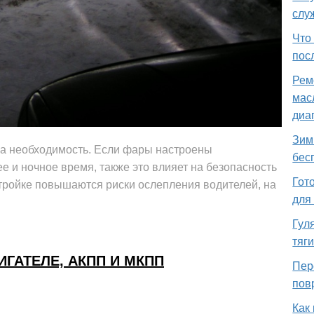
слу
Что
пос
Рем
мас
диа
Зим
, а необходимость. Если фары настроены
бес
е и ночное время, также это влияет на безопасность
Гот
тройке повышаются риски ослепления водителей, на
для
Гул
тяг
ГАТЕЛЕ, АКПП И МКПП
Пер
пов
Как