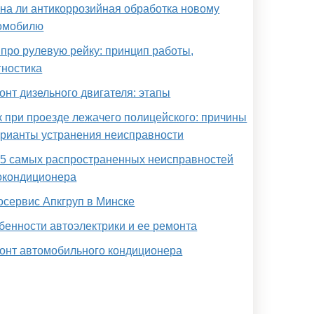
на ли антикоррозийная обработка новому
омобилю
 про рулевую рейку: принцип работы,
гностика
онт дизельного двигателя: этапы
к при проезде лежачего полицейского: причины
арианты устранения неисправности
 5 самых распространенных неисправностей
окондиционера
осервис Апкгруп в Минске
бенности автоэлектрики и ее ремонта
онт автомобильного кондиционера