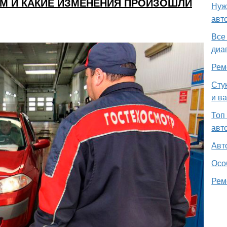
ГОМ И КАКИЕ ИЗМЕНЕНИЯ ПРОИЗОШЛИ
Нуж
авт
Все
диа
Рем
Сту
и в
Топ
авт
Авт
Осо
Рем