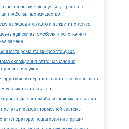
зоэлектрические форсунки: устройство,
нцип работы, преимущества
ему не заводится авто и не крутит стартер
мозные диски автомобиля: проточка или
ная замена
бенности ремонта микроавтобусов
тема охлаждения авто: назначение,
справности и уход
икоррозийная обработка авто: что нужно знать
ем удаляют катализатор
улировка фар автомобиля: почему это важно
гностика и ремонт тормозной системы
ена генератора: пошаговая инструкция