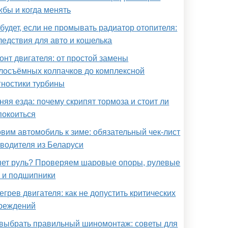
жбы и когда менять
 будет, если не промывать радиатор отопителя:
ледствия для авто и кошелька
онт двигателя: от простой замены
лосъёмных колпачков до комплексной
гностики турбины
няя езда: почему скрипят тормоза и стоит ли
покоиться
овим автомобиль к зиме: обязательный чек-лист
 водителя из Беларуси
яет руль? Проверяем шаровые опоры, рулевые
и и подшипники
егрев двигателя: как не допустить критических
реждений
 выбрать правильный шиномонтаж: советы для