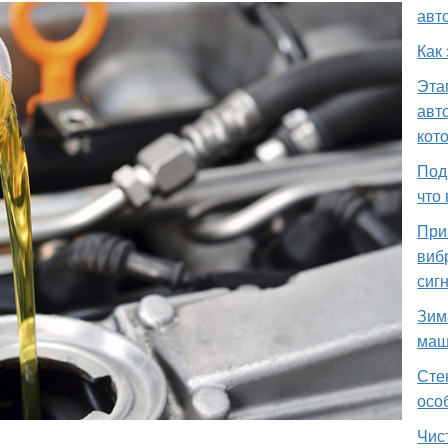
авт
Как
Эта
авт
кот
Под
что
При
виб
сиг
Зим
маш
Сте
осо
Чис