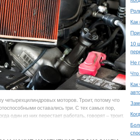
Ког
Рол
Как
При
10 
пер
Не г
Что
Как
авт
ху четырехцилиндровых моторов. Троит, потому что
Зам
отоспособными оставались три. С тех самых пор,
Ког
гда один из них перестает работать, говорят – троит.
Бол
спо