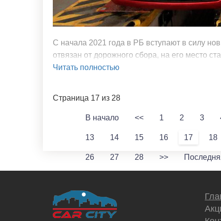
С начала 2021 года в РБ вступают в силу но
отвязан от дорожного сбора, на его место ст
Читать полностью
Страница 17 из 28
В начало
<<
1
2
3
13
14
15
16
17
18
26
27
28
>>
Последня
Гла
Акц