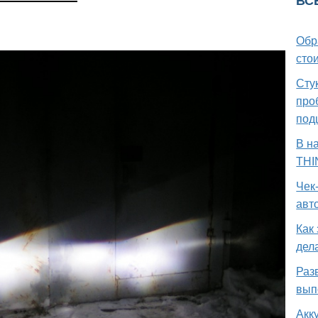
ВС
Обр
стои
Стук
про
под
В н
THI
Чек
авт
Как
дел
Раз
вып
Акк