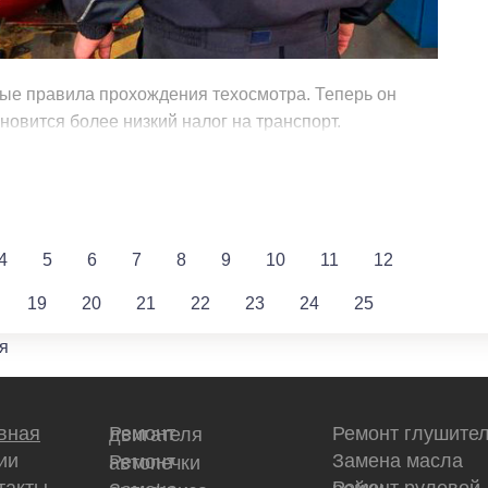
вые правила прохождения техосмотра. Теперь он
ановится более низкий налог на транспорт.
4
5
6
7
8
9
10
11
12
19
20
21
22
23
24
25
я
вная
Ремонт глушите
Ремонт двигателя
ии
Замена масла
Ремонт автопечки