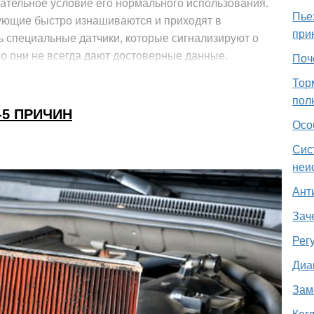
зательное условие его нормального использования.
Пье
ующие быстро изнашиваются и приходят в
при
ь специальные датчики, которые сигнализируют о
но они не всегда дают достоверные данные.
Поч
Тор
пол
-5 ПРИЧИН
Осо
Сис
неи
Ант
Зач
Рег
Диа
Зам