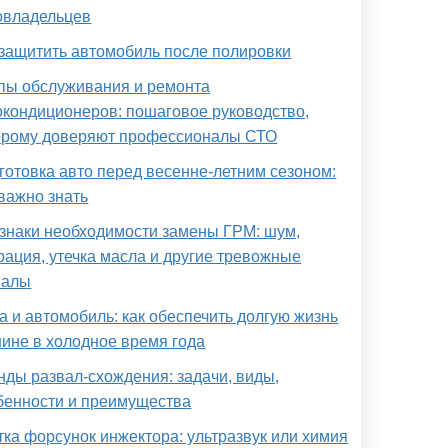
овладельцев
 защитить автомобиль после полировки
пы обслуживания и ремонта
окондиционеров: пошаговое руководство,
орому доверяют профессионалы СТО
готовка авто перед весенне-летним сезоном:
 важно знать
знаки необходимости замены ГРМ: шум,
рация, утечка масла и другие тревожные
налы
а и автомобиль: как обеспечить долгую жизнь
ине в холодное время года
нды развал-схождения: задачи, виды,
бенности и преимущества
тка форсунок инжектора: ультразвук или химия