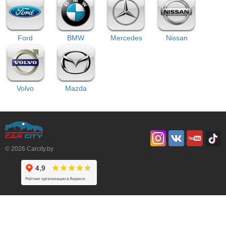
Ford
BMW
Mercedes
Nissan
Volvo
Mazda
© 2026 Carcity.by